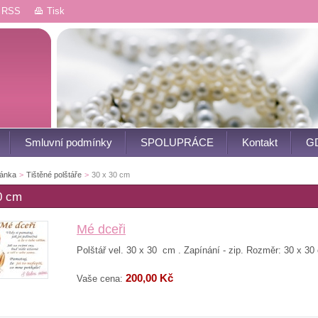
RSS
Tisk
Smluvní podmínky
SPOLUPRÁCE
Kontakt
G
ránka
>
Tištěné polštáře
>
30 x 30 cm
0 cm
Mé dceři
Polštář vel. 30 x 30 cm . Zapínání - zip. Rozměr: 30 x 30
200,00 Kč
Vaše cena: