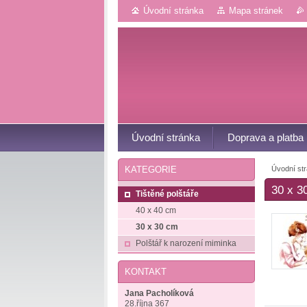
Úvodní stránka
Mapa stránek
Úvodní stránka
Doprava a platba
Úvodní st
KATEGORIE
30 x 3
Tištěné polštáře
40 x 40 cm
30 x 30 cm
Polštář k narození miminka
KONTAKT
Jana Pacholíková
28.října 367