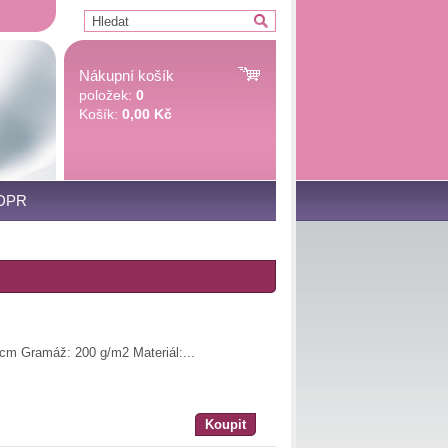
Nákupní košík
položek:
0
Košík:
0,00 Kč
DPR
 cm Gramáž: 200 g/m2 Materiál:...
Koupit