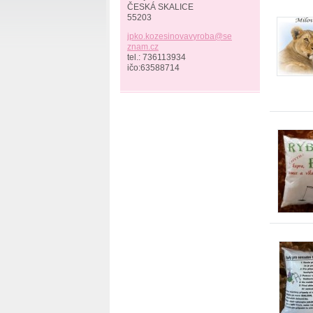
ČESKÁ SKALICE
55203
jpko.koz
esinovav
yroba@se
znam.cz
tel.: 736113934
ičo:63588714