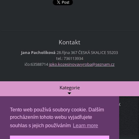
Kontakt
Jana Pacholíková
28.října 367
ČESKÁ SKALICE
55203
tel.: 736113934
ičo:63588714
jpko.koz
esinovav
yroba@se
znam.cz
Kategorie
Úvodní stránka
Doprava a platba
Smluvní podmínky
Tento web používá soubory cookie. Dalším
SPOLUPRÁCE
Kontakt
GDPR
procházením tohoto webu vyjadřujete
© 2011 Všechna práva vyhrazena.
souhlas s jejich používáním
Learn more
Tvorba webových stránek zdarma