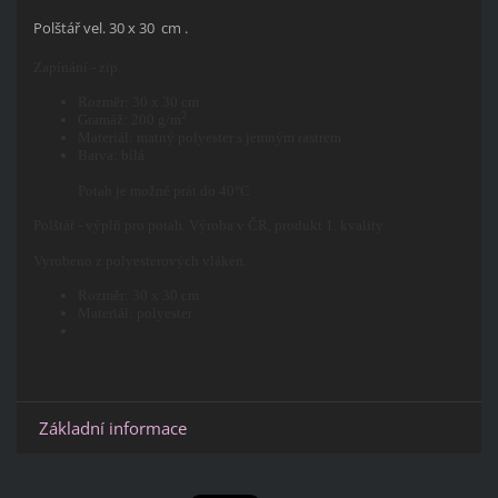
Polštář vel. 30 x 30 cm .
Zapínání - zip.
Rozměr: 30 x 30 cm
2
Gramáž: 200 g/m
Materiál: matný polyester s jemným rastrem
Barva: bílá
Potah je možné prát do 40°C
Polštář - výplň pro potah. Výroba v ČR, produkt 1. kvality.
Vyrobeno z polyesterových vláken.
Rozměr: 30 x 30 cm
Materiál: polyester
Základní informace