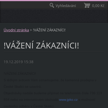
Vyhledávání
0,00 Kč
Úvodní stránka
>
!VÁŽENÍ ZÁKAZNÍCI!
!VÁŽENÍ ZÁKAZNÍCI!
19.12.2019 15:38
!VÁŽENÍ ZÁKAZNÍCI!
S těžkým srdcem Vám oznamujeme, že kamenná prodejna v
České Skalici se uzavírá.
Objednávky nadále budeme přijímat na telefonním čísle 736 113
934 nebo na internetovém obchodě
www.jpko.cz
s možností
osobního odběru v České Skalici.