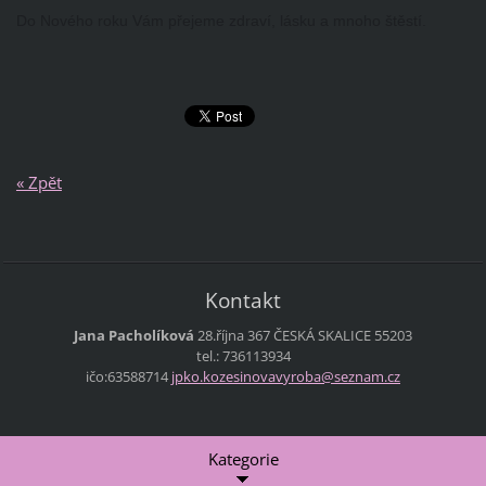
Do Nového roku Vám přejeme zdraví, lásku a mnoho štěstí.
« Zpět
Kontakt
Jana Pacholíková
28.října 367
ČESKÁ SKALICE
55203
tel.: 736113934
ičo:63588714
jpko.koz
esinovav
yroba@se
znam.cz
Kategorie